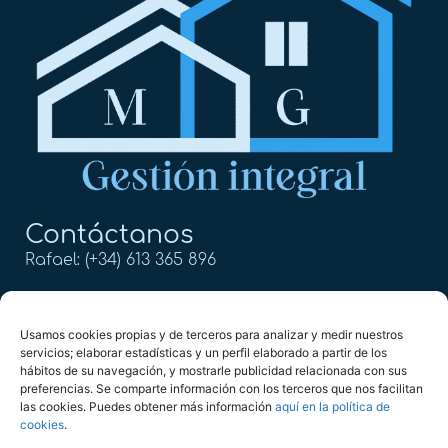
Contáctanos
Rafael: (+34) 613 365 896
Mercedes: (+34) 613 365 611
Usamos cookies propias y de terceros para analizar y medir nuestros
info@mg2022.com
servicios; elaborar estadísticas y un perfil elaborado a partir de los
hábitos de su navegación, y mostrarle publicidad relacionada con sus
Calle Alejandro Dumas 17,
preferencias. Se comparte información con los terceros que nos facilitan
29004, Málaga
las cookies. Puedes obtener más información
aquí en la política de
cookies
.